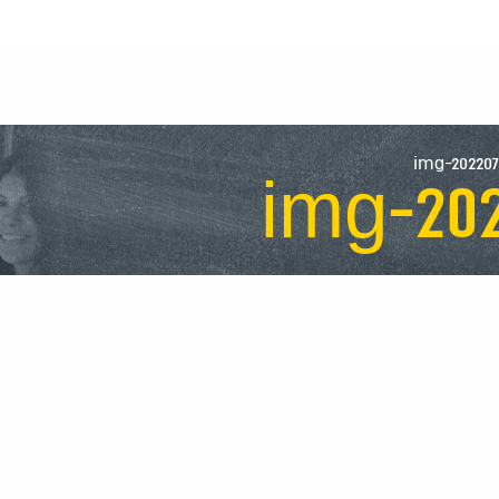
img-20220
img-202