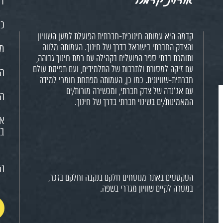
דף
כנ
קדמה היא עמותה חינוכית-חברתית הפועלת למען השוויון
והצדק החברתי בישראל בדרך של חינוך. העמותה מלווה
מש
ותומכת בבתי ספר הפועלים בקהילה עם רמת חינוך גבוהה,
עם זיקה למסורת ולתרבות של התלמידים, ועם תפיסת עולם
הח
חברתית-שוויונית. כמו כן, העמותה מפתחת חומרי למידה
עם אג'נדה של צדק חברתי, ומכשירה מורות/ים
הא
המאמינות/ים בשינוי חברתי בדרך של חינוך.
או
בח
הצ
הטקסטים באתר מנוסחים חלקם בנקבה וחלקם בזכר,
במטרה לקיים שוויון מגדרי בשפה.