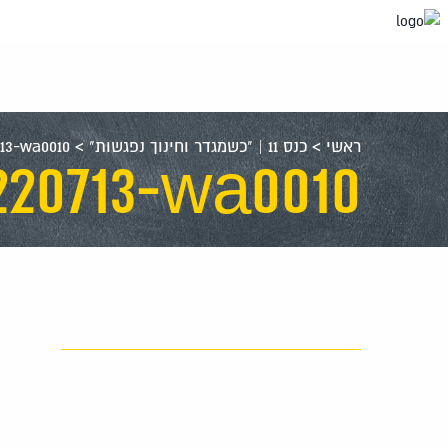
עבור
אל
תוכן
העמוד
ראשי
>
כנס 11 | "כשמגדר וחינוך נפגשות"
>
713-wa0010
20713-wa0010