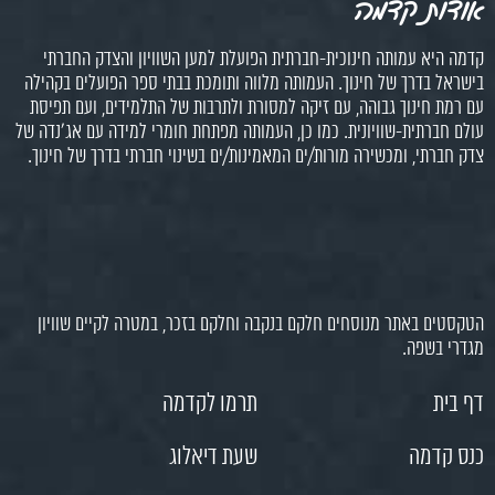
אודות קדמה
קדמה היא עמותה חינוכית-חברתית הפועלת למען השוויון והצדק החברתי
בישראל בדרך של חינוך. העמותה מלווה ותומכת בבתי ספר הפועלים בקהילה
עם רמת חינוך גבוהה, עם זיקה למסורת ולתרבות של התלמידים, ועם תפיסת
עולם חברתית-שוויונית. כמו כן, העמותה מפתחת חומרי למידה עם אג'נדה של
צדק חברתי, ומכשירה מורות/ים המאמינות/ים בשינוי חברתי בדרך של חינוך.
הטקסטים באתר מנוסחים חלקם בנקבה וחלקם בזכר, במטרה לקיים שוויון
מגדרי בשפה.
דף בית
תרמו לקדמה
כנס קדמה
שעת דיאלוג