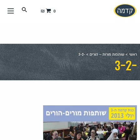
עבור
0 ₪
אל
תוכן
העמוד
ראשי
>
שותפות מורות – הורים
>
-3-2
-3-2