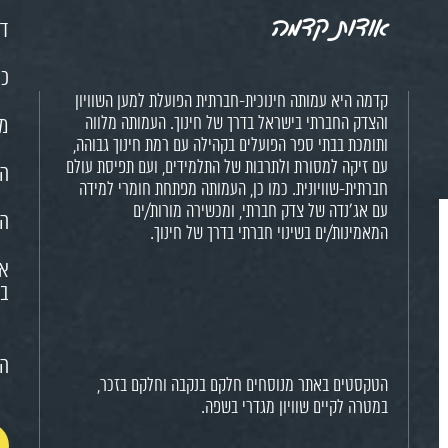
אודות קדמה
דף
כנ
קדמה היא עמותה חינוכית-חברתית הפועלת למען השוויון
והצדק החברתי בישראל בדרך של חינוך. העמותה מלווה
מש
ותומכת בבתי ספר הפועלים בקהילה עם רמת חינוך גבוהה,
עם זיקה למסורת ולתרבות של התלמידים, ועם תפיסת עולם
הח
חברתית-שוויונית. כמו כן, העמותה מפתחת חומרי למידה
עם אג'נדה של צדק חברתי, ומכשירה מורות/ים
הא
המאמינות/ים בשינוי חברתי בדרך של חינוך.
או
בח
הצ
הטקסטים באתר מנוסחים חלקם בנקבה וחלקם בזכר,
במטרה לקיים שוויון מגדרי בשפה.