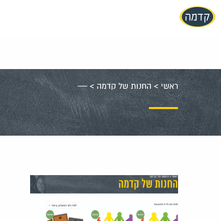
עבור
אל
תוכן
העמוד
ראשי
>
החנות של קדמה
>
—
—