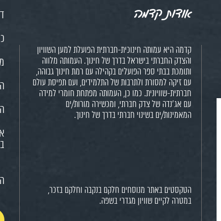
אודות קדמה
דף
כנ
קדמה היא עמותה חינוכית-חברתית הפועלת למען השוויון
והצדק החברתי בישראל בדרך של חינוך. העמותה מלווה
מש
ותומכת בבתי ספר הפועלים בקהילה עם רמת חינוך גבוהה,
עם זיקה למסורת ולתרבות של התלמידים, ועם תפיסת עולם
הח
חברתית-שוויונית. כמו כן, העמותה מפתחת חומרי למידה
עם אג'נדה של צדק חברתי, ומכשירה מורות/ים
הא
המאמינות/ים בשינוי חברתי בדרך של חינוך.
או
בח
הצ
הטקסטים באתר מנוסחים חלקם בנקבה וחלקם בזכר,
במטרה לקיים שוויון מגדרי בשפה.