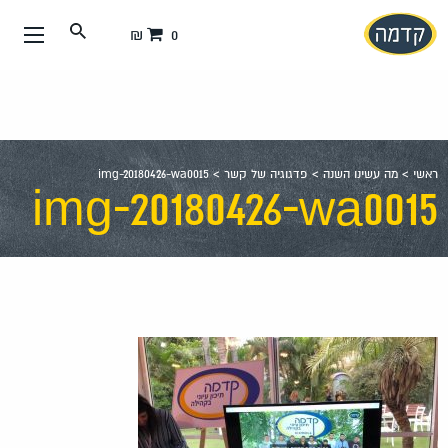
עבור
0 ₪
אל
תוכן
העמוד
ראשי
>
מה עשינו השנה
>
פדגוגיה של קשר
>
img-20180426-wa0015
img-20180426-wa0015