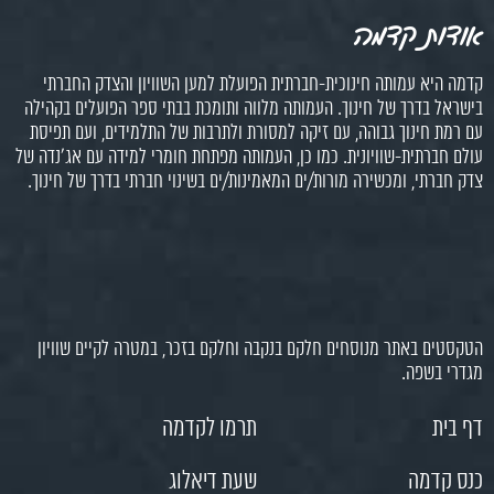
אודות קדמה
קדמה היא עמותה חינוכית-חברתית הפועלת למען השוויון והצדק החברתי
בישראל בדרך של חינוך. העמותה מלווה ותומכת בבתי ספר הפועלים בקהילה
עם רמת חינוך גבוהה, עם זיקה למסורת ולתרבות של התלמידים, ועם תפיסת
עולם חברתית-שוויונית. כמו כן, העמותה מפתחת חומרי למידה עם אג'נדה של
צדק חברתי, ומכשירה מורות/ים המאמינות/ים בשינוי חברתי בדרך של חינוך.
הטקסטים באתר מנוסחים חלקם בנקבה וחלקם בזכר, במטרה לקיים שוויון
מגדרי בשפה.
דף בית
תרמו לקדמה
כנס קדמה
שעת דיאלוג