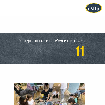
עבור
אל
תוכן
העמוד
ראשי
>
יום ירושלים בביה"ס נווה חוף
>
11
11