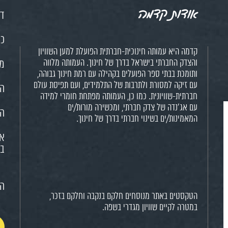
אודות קדמה
דף
כנ
קדמה היא עמותה חינוכית-חברתית הפועלת למען השוויון
והצדק החברתי בישראל בדרך של חינוך. העמותה מלווה
מש
ותומכת בבתי ספר הפועלים בקהילה עם רמת חינוך גבוהה,
עם זיקה למסורת ולתרבות של התלמידים, ועם תפיסת עולם
הח
חברתית-שוויונית. כמו כן, העמותה מפתחת חומרי למידה
עם אג'נדה של צדק חברתי, ומכשירה מורות/ים
הא
המאמינות/ים בשינוי חברתי בדרך של חינוך.
או
בח
הצ
הטקסטים באתר מנוסחים חלקם בנקבה וחלקם בזכר,
במטרה לקיים שוויון מגדרי בשפה.