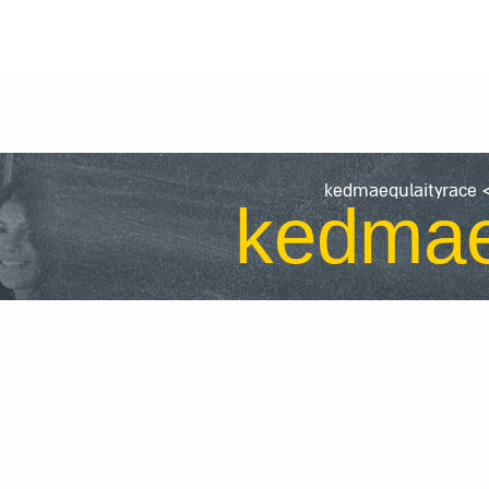
kedmaequlaityrace
kedmae