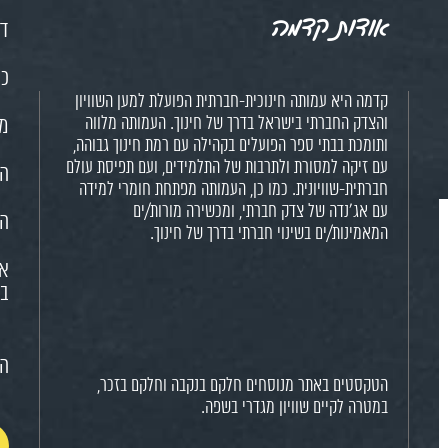
אודות קדמה
דף
כנ
קדמה היא עמותה חינוכית-חברתית הפועלת למען השוויון
והצדק החברתי בישראל בדרך של חינוך. העמותה מלווה
מש
ותומכת בבתי ספר הפועלים בקהילה עם רמת חינוך גבוהה,
עם זיקה למסורת ולתרבות של התלמידים, ועם תפיסת עולם
הח
חברתית-שוויונית. כמו כן, העמותה מפתחת חומרי למידה
עם אג'נדה של צדק חברתי, ומכשירה מורות/ים
הא
המאמינות/ים בשינוי חברתי בדרך של חינוך.
או
בח
הצ
הטקסטים באתר מנוסחים חלקם בנקבה וחלקם בזכר,
במטרה לקיים שוויון מגדרי בשפה.