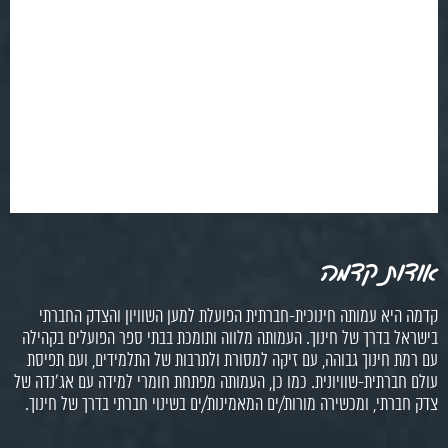
אודות קדמה
קדמה היא עמותה חינוכית-חברתית הפועלת למען השוויון והצדק החברתי
בישראל בדרך של חינוך. העמותה מלווה ותומכת בבתי ספר הפועלים בקהילה
עם רמת חינוך גבוהה, עם זיקה למסורת ולתרבות של התלמידים, ועם תפיסת
עולם חברתית-שוויונית. כמו כן, העמותה מפתחת חומרי למידה עם אג'נדה של
צדק חברתי, ומכשירה מורות/ים המאמינות/ים בשינוי חברתי בדרך של חינוך.