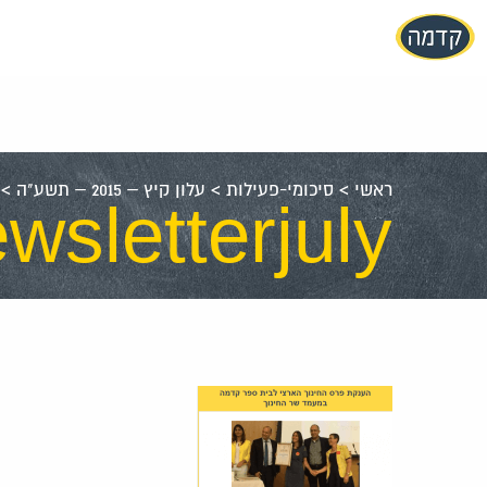
עבור
אל
תוכן
העמוד
ראשי
>
סיכומי-פעילות
>
עלון קיץ – 2015 – תשע"ה
>
wsletterjuly