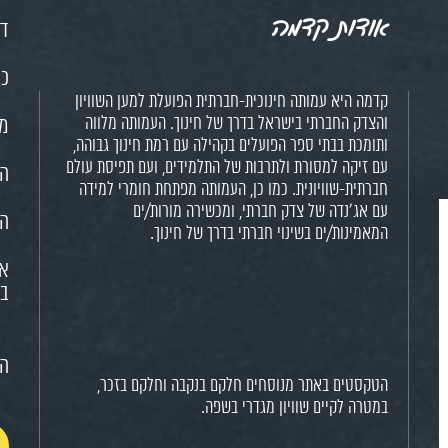
אודות קדמה
דף
כנ
קדמה היא עמותה חינוכית-חברתית הפועלת למען השוויון
והצדק החברתי בישראל בדרך של חינוך. העמותה מלווה
מש
ותומכת בבתי ספר הפועלים בקהילה עם רמת חינוך גבוהה,
עם זיקה למסורת ולתרבות של התלמידים, ועם תפיסת עולם
הח
חברתית-שוויונית. כמו כן, העמותה מפתחת חומרי למידה
עם אג'נדה של צדק חברתי, ומכשירה מורות/ים
הא
המאמינות/ים בשינוי חברתי בדרך של חינוך.
או
בח
הצ
הטקסטים באתר מנוסחים חלקם בנקבה וחלקם בזכר,
במטרה לקיים שוויון מגדרי בשפה.