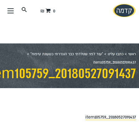
0 ₪
כתבו עלינו
>
"עוד לפני שנולדתי כבר הוגדרתי כטעונת טיפוח"
>
item105759_2018052
item105759_201805270914
item105759_20180527