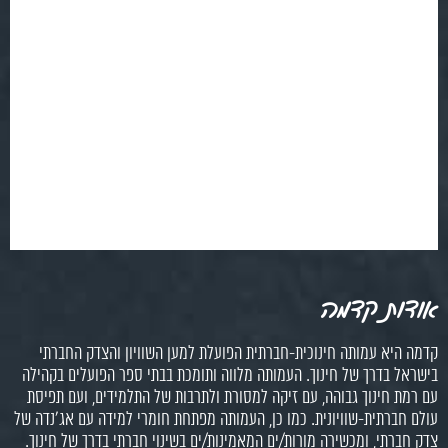
ת קדמה
יא עמותה חינוכית-חברתית הפועלת למען השוויון והצדק החברתי
 בדרך של חינוך. העמותה מלווה ותומכת בבתי ספר הפועלים בקהילה
חינוך גבוהה, עם זיקה למסורת ולתרבות של התלמידים, ועם תפיסת
רתית-שוויונית. כמו כן, העמותה מפתחת חומרי למידה עם אג'נדה של
תי, ומכשירה מורות/ים המאמינות/ים בשינוי חברתי בדרך של חינוך.