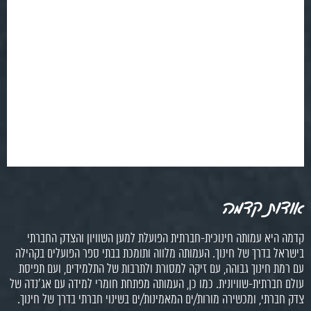
אודות קדמה
קדמה היא עמותה חינוכית-חברתית הפועלת למען השוויון והצדק החברתי
בישראל בדרך של חינוך. העמותה מלווה ותומכת בבתי ספר הפועלים בקהילה
עם רמת חינוך גבוהה, עם זיקה למסורת ולתרבות של התלמידים, ועם תפיסת
עולם חברתית-שוויונית. כמו כן, העמותה מפתחת חומרי למידה עם אג'נדה של
צדק חברתי, ומכשירה מורות/ים המאמינות/ים בשינוי חברתי בדרך של חינוך.