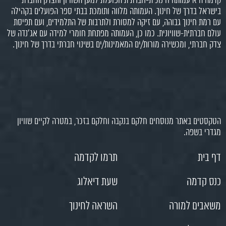
קדמה היא עמותה חינוכית-חברתית הפועלת למען השוויון והצדק החברתי
בישראל בדרך של חינוך. העמותה מלווה ותומכת בבתי ספר הפועלים בקהילה
עם רמת חינוך גבוהה, עם זיקה למסורת ולתרבות של התלמידים, ועם תפיסת
עולם חברתית-שוויונית. כמו כן, העמותה מפתחת חומרי למידה עם אג'נדה של
צדק חברתי, ומכשירה מורות/ים המאמינות/ים בשינוי חברתי בדרך של חינוך.
הטקסטים באתר מנוסחים חלקם בנקבה וחלקם בזכר, במטרה לקיים שוויון
מגדרי בשפה.
דף בית
תרמו לקדמה
כנס קדמה
שעת דיאלוג
משאבים למורה
השראה לחינוך