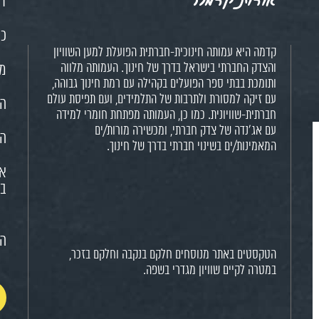
דף
כנ
קדמה היא עמותה חינוכית-חברתית הפועלת למען השוויון
והצדק החברתי בישראל בדרך של חינוך. העמותה מלווה
מש
ותומכת בבתי ספר הפועלים בקהילה עם רמת חינוך גבוהה,
עם זיקה למסורת ולתרבות של התלמידים, ועם תפיסת עולם
הח
חברתית-שוויונית. כמו כן, העמותה מפתחת חומרי למידה
עם אג'נדה של צדק חברתי, ומכשירה מורות/ים
הא
המאמינות/ים בשינוי חברתי בדרך של חינוך.
או
בח
הצ
הטקסטים באתר מנוסחים חלקם בנקבה וחלקם בזכר,
במטרה לקיים שוויון מגדרי בשפה.