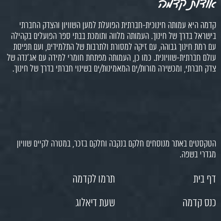
אודות קדמה
קדמה היא עמותה חינוכית-חברתית הפועלת למען השוויון והצדק החברתי
בישראל בדרך של חינוך. העמותה מלווה ותומכת בבתי ספר הפועלים בקהילה
עם רמת חינוך גבוהה, עם זיקה למסורת ולתרבות של התלמידים, ועם תפיסת
עולם חברתית-שוויונית. כמו כן, העמותה מפתחת חומרי למידה עם אג'נדה של
צדק חברתי, ומכשירה מורות/ים המאמינות/ים בשינוי חברתי בדרך של חינוך.
הטקסטים באתר מנוסחים חלקם בנקבה וחלקם בזכר, במטרה לקיים שוויון
מגדרי בשפה.
דף בית
תרמו לקדמה
כנס קדמה
שעת דיאלוג