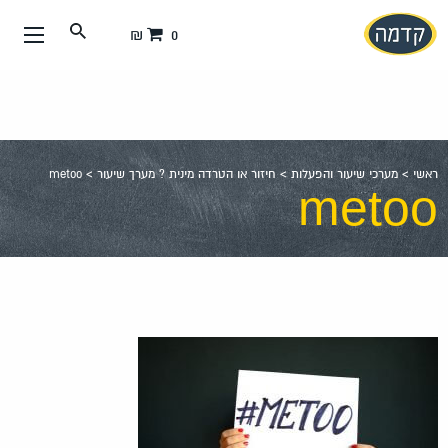
עבור
0 ₪
אל
תוכן
העמוד
ראשי
>
מערכי שיעור והפעלות
>
חיזור או הטרדה מינית ? מערך שיעור
>
metoo
metoo