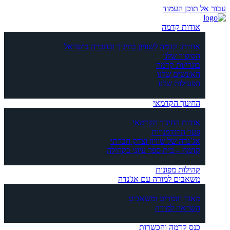
עבור אל תוכן העמוד
אודות קדמה
אודות: קדמה לשוויון בחינוך ובחברה בישראל
הסיפור שלנו
בוגרי/ות קדמה
הא/נשים שלנו
הפעילות שלנו
החינוך הקדמאי
אודות החינוך הקדמאי
פער ההזדמנויות
אג’נדה של שוויון וצדק חברתי
קדמה – בית ספר עיוני בקהילה
קהילות מפונות
משאבים למורה עם אג'נדה
מאגר חומרים ומשאבים
השראה למורה
כנס קדמה והכשרות