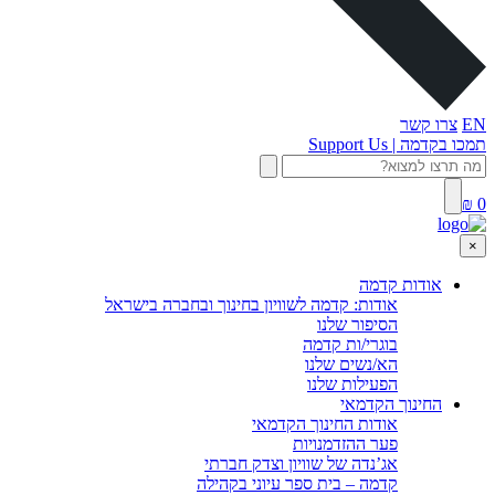
EN
צרו קשר
תמכו בקדמה | Support Us
0 ₪
×
אודות קדמה
אודות: קדמה לשוויון בחינוך ובחברה בישראל
הסיפור שלנו
בוגרי/ות קדמה
הא/נשים שלנו
הפעילות שלנו
החינוך הקדמאי
אודות החינוך הקדמאי
פער ההזדמנויות
אג’נדה של שוויון וצדק חברתי
קדמה – בית ספר עיוני בקהילה