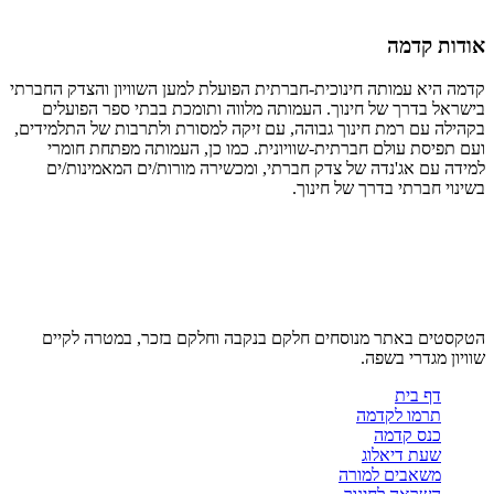
אודות קדמה
קדמה היא עמותה חינוכית-חברתית הפועלת למען השוויון והצדק החברתי
בישראל בדרך של חינוך. העמותה מלווה ותומכת בבתי ספר הפועלים
בקהילה עם רמת חינוך גבוהה, עם זיקה למסורת ולתרבות של התלמידים,
ועם תפיסת עולם חברתית-שוויונית. כמו כן, העמותה מפתחת חומרי
למידה עם אג'נדה של צדק חברתי, ומכשירה מורות/ים המאמינות/ים
בשינוי חברתי בדרך של חינוך.
הטקסטים באתר מנוסחים חלקם בנקבה וחלקם בזכר, במטרה לקיים
שוויון מגדרי בשפה.
דף בית
תרמו לקדמה
כנס קדמה
שעת דיאלוג
משאבים למורה