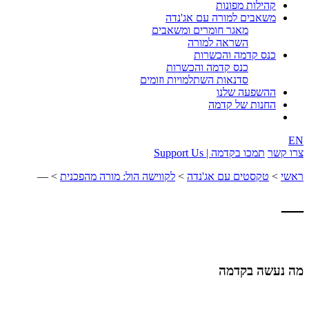
קהילות מפונות
משאבים למורה עם אג'נדה
מאגר חומרים ומשאבים
השראה למורה
כנס קדמה והכשרות
כנס קדמה והכשרות
סדנאות השתלמויות וזומים
ההשפעה שלנו
החנות של קדמה
EN
צרו קשר
תמכו בקדמה | Support Us
ראשי
>
טקסטים עם אג'נדה
>
לקווישה הול: מורה מהפכנית
>
—
—
מה נעשה בקדמה