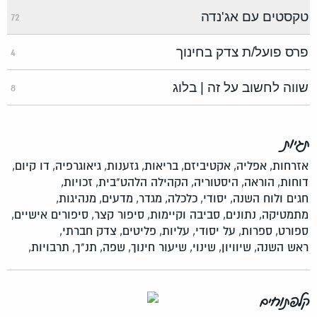
טקסטים עם אג'נדה
72
פרס פועל/ת צדק בחינוך
4
שווה לחשוב על זה | בלוג
8
תגיות
אזרחות,
אפליה,
אקטיביזם,
בריאות,
גזענות,
גיאוגרפיה,
דו קיום,
דוחות,
הוראה,
היסטוריה,
הקהילה הלהט"בית,
זכויות,
חגים ולוח השנה,
יסודי,
כלכלה,
מגדר,
מדעים,
מנהיגות,
מתמטיקה,
נתונים,
סביבה וקיימות,
סיפור קצר,
סיפורים אישיים,
ספורט,
ספרות,
על יסודי,
עליות,
פליטים,
צדק חברתי,
ראש השנה,
שיוויון,
שינוי,
שיעור חינוך,
שפה,
תנ"ך,
תרבויות,
קלפתוחים