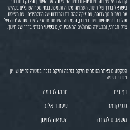
קדמה היא עמותה חינוכית-חברתית הפועלת למען השוויון והצדק החברתי
בישראל בדרך של חינוך. העמותה מלווה ותומכת בבתי ספר הפועלים בקהילה
עם רמת חינוך גבוהה, עם זיקה למסורת ולתרבות של התלמידים, ועם תפיסת
עולם חברתית-שוויונית. כמו כן, העמותה מפתחת חומרי למידה עם אג'נדה של
צדק חברתי, ומכשירה מורות/ים המאמינות/ים בשינוי חברתי בדרך של חינוך.
הטקסטים באתר מנוסחים חלקם בנקבה וחלקם בזכר, במטרה לקיים שוויון
מגדרי בשפה.
דף בית
תרמו לקדמה
כנס קדמה
שעת דיאלוג
משאבים למורה
השראה לחינוך