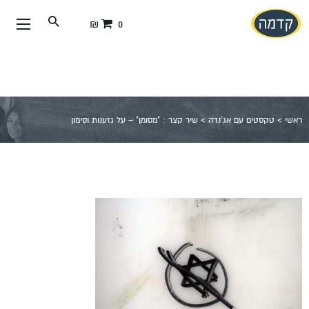
עבור
0 ₪
אל
תוכן
העמוד
ראשי
>
טקסטים עם אג'נדה
>
שיר קצר : "מסומן" – על גזענות וסימון