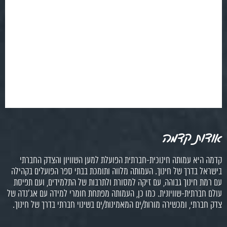
אודות קדמה
קדמה היא עמותה חינוכית-חברתית הפועלת למען השוויון והצדק החברתי
בישראל בדרך של חינוך. העמותה מלווה ותומכת בבתי ספר הפועלים בקהילה
עם רמת חינוך גבוהה, עם זיקה למסורת ולתרבות של התלמידים, ועם תפיסת
עולם חברתית-שוויונית. כמו כן, העמותה מפתחת חומרי למידה עם אג'נדה של
צדק חברתי, ומכשירה מורות/ים המאמינות/ים בשינוי חברתי בדרך של חינוך.