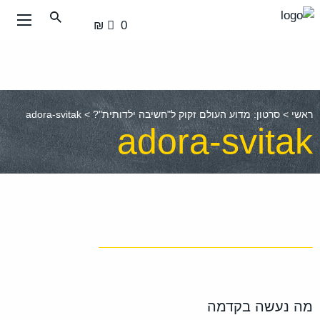
עבור
0 ₪
אל
תוכן
העמוד
ראשי
>
סרטון: מדוע העולם זקוק ל"חשיבה ילדותית"?
>
adora-svitak
adora-svitak
מה נעשה בקדמה