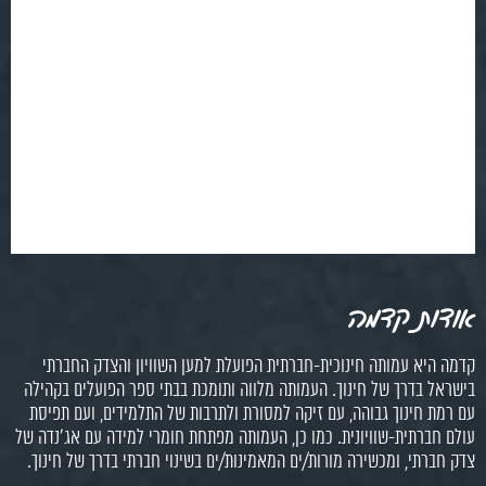
אודות קדמה
קדמה היא עמותה חינוכית-חברתית הפועלת למען השוויון והצדק החברתי
בישראל בדרך של חינוך. העמותה מלווה ותומכת בבתי ספר הפועלים בקהילה
עם רמת חינוך גבוהה, עם זיקה למסורת ולתרבות של התלמידים, ועם תפיסת
עולם חברתית-שוויונית. כמו כן, העמותה מפתחת חומרי למידה עם אג'נדה של
צדק חברתי, ומכשירה מורות/ים המאמינות/ים בשינוי חברתי בדרך של חינוך.