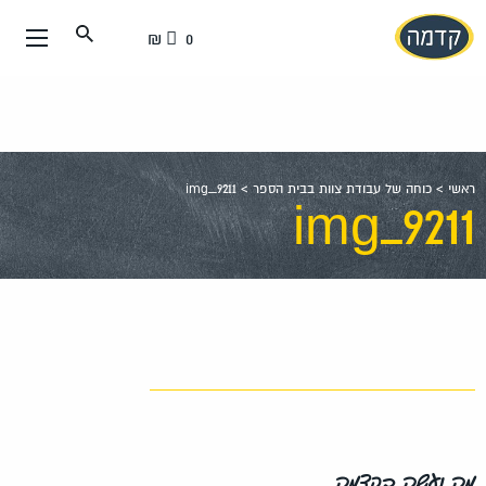
עבור
0 ₪
אל
תוכן
העמוד
ראשי
>
כוחה של עבודת צוות בבית הספר
>
img_9211
img_9211
מה נעשה בקדמה