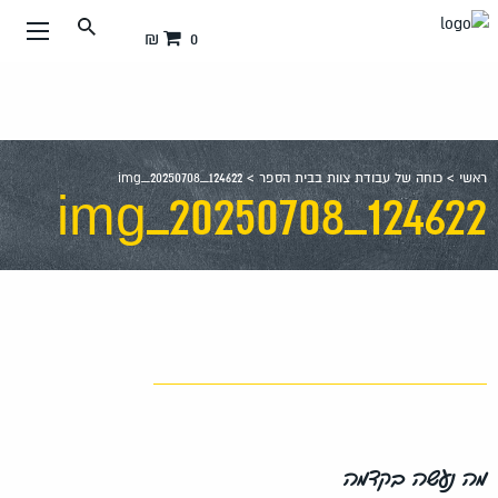
עבור
0 ₪
אל
תוכן
העמוד
ראשי
>
כוחה של עבודת צוות בבית הספר
>
img_20250708_124622
img_20250708_124622
מה נעשה בקדמה