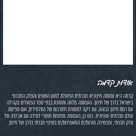
אודות קדמה
קדמה היא עמותה חינוכית-חברתית הפועלת למען השוויון והצדק החברתי
בישראל בדרך של חינוך. העמותה מלווה ותומכת בבתי ספר הפועלים בקהילה
עם רמת חינוך גבוהה, עם זיקה למסורת ולתרבות של התלמידים, ועם תפיסת
עולם חברתית-שוויונית. כמו כן, העמותה מפתחת חומרי למידה עם אג'נדה של
צדק חברתי, ומכשירה מורות/ים המאמינות/ים בשינוי חברתי בדרך של חינוך.