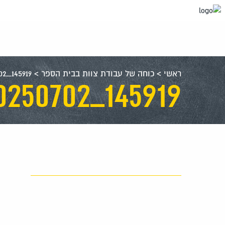
עבור
אל
תוכן
העמוד
ראשי
>
כוחה של עבודת צוות בבית הספר
>
02_145919
250702_145919