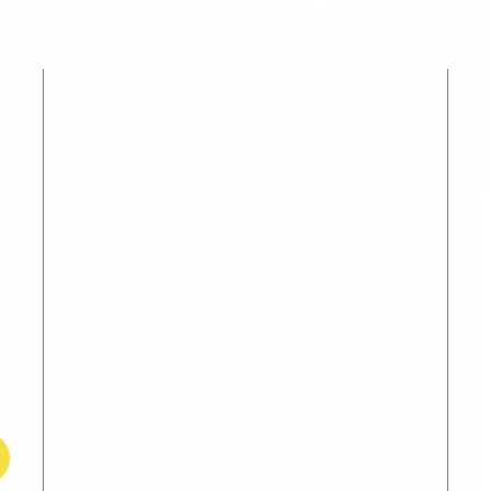
דף
כנ
קדמה היא עמותה חינוכית-חברתית הפועלת למען השוויון
והצדק החברתי בישראל בדרך של חינוך. העמותה מלווה
מש
ותומכת בבתי ספר הפועלים בקהילה עם רמת חינוך גבוהה,
עם זיקה למסורת ולתרבות של התלמידים, ועם תפיסת עולם
הח
חברתית-שוויונית. כמו כן, העמותה מפתחת חומרי למידה
עם אג'נדה של צדק חברתי, ומכשירה מורות/ים
הא
המאמינות/ים בשינוי חברתי בדרך של חינוך.
או
בח
הצ
הטקסטים באתר מנוסחים חלקם בנקבה וחלקם בזכר,
במטרה לקיים שוויון מגדרי בשפה.