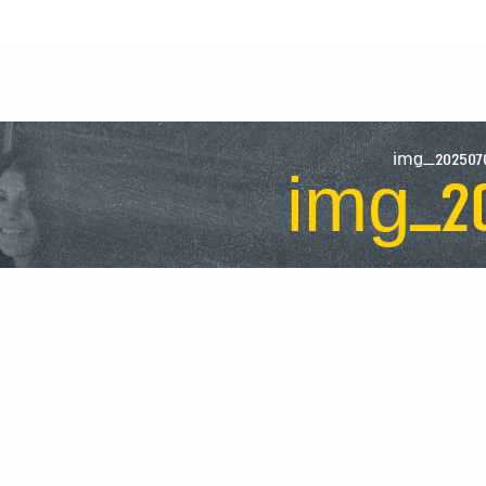
img_202507
img_20