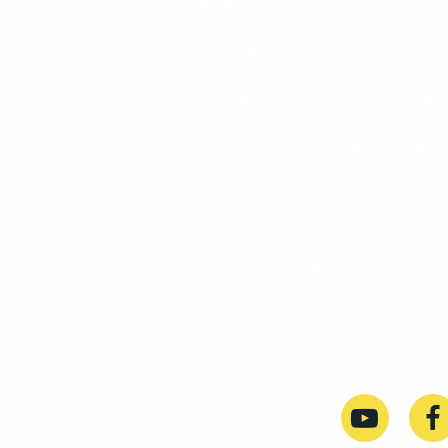
 בית
תרמו לקדמה
ס קדמה
שעת דיאלוג
אבים למורה
השראה לחינוך
נות של קדמה
החינוך הקדמאי
/נשים שלנו
הסיפור שלנו
דות: קדמה לשוויון
סדנאות
ינוך ובחברה בישראל
פרסומים ותקשורת
הרת נגישות