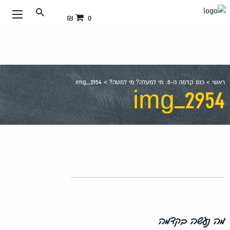
עבור
0 ₪
אל
תוכן
העמוד
ראשי
>
כנס קדמה ה-8: מי למעלה? מי למטה?
>
img_2954
img_2954
מה נעשה בקדמה