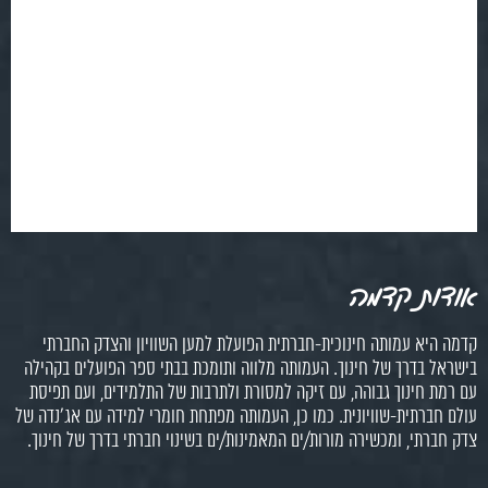
אודות קדמה
קדמה היא עמותה חינוכית-חברתית הפועלת למען השוויון והצדק החברתי
בישראל בדרך של חינוך. העמותה מלווה ותומכת בבתי ספר הפועלים בקהילה
עם רמת חינוך גבוהה, עם זיקה למסורת ולתרבות של התלמידים, ועם תפיסת
עולם חברתית-שוויונית. כמו כן, העמותה מפתחת חומרי למידה עם אג'נדה של
צדק חברתי, ומכשירה מורות/ים המאמינות/ים בשינוי חברתי בדרך של חינוך.