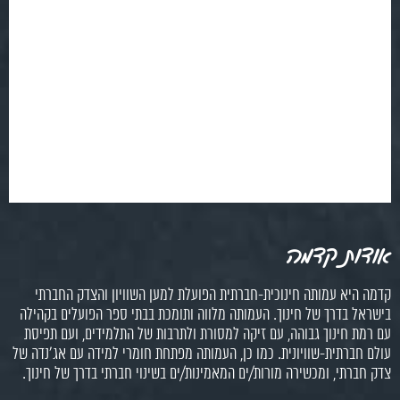
אודות קדמה
קדמה היא עמותה חינוכית-חברתית הפועלת למען השוויון והצדק החברתי
בישראל בדרך של חינוך. העמותה מלווה ותומכת בבתי ספר הפועלים בקהילה
עם רמת חינוך גבוהה, עם זיקה למסורת ולתרבות של התלמידים, ועם תפיסת
עולם חברתית-שוויונית. כמו כן, העמותה מפתחת חומרי למידה עם אג'נדה של
צדק חברתי, ומכשירה מורות/ים המאמינות/ים בשינוי חברתי בדרך של חינוך.