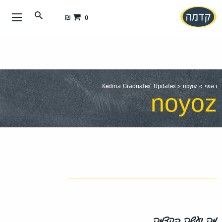
עבור
0 ₪
אל
תוכן
העמוד
ראשי
>
noyoz
>
Kedma Graduates' Updates
noyoz
מה נעשה בקדמה