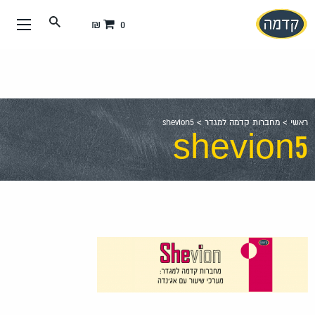
עבור
0 ₪
אל
תוכן
העמוד
ראשי
>
מחברות קדמה למגדר
>
shevion5
shevion5