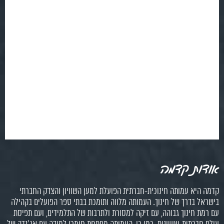
אודות קדמה
קדמה היא עמותה חינוכית-חברתית הפועלת למען השוויון והצדק החברתי
בישראל בדרך של חינוך. העמותה מלווה ותומכת בבתי ספר הפועלים בקהילה
עם רמת חינוך גבוהה, עם זיקה למסורת ולתרבות של התלמידים, ועם תפיסת