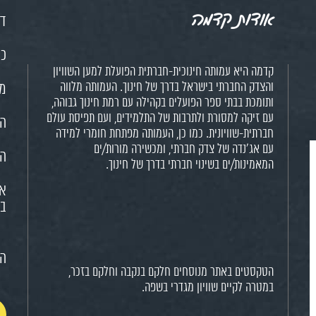
אודות קדמה
דף
כנ
קדמה היא עמותה חינוכית-חברתית הפועלת למען השוויון
והצדק החברתי בישראל בדרך של חינוך. העמותה מלווה
מש
ותומכת בבתי ספר הפועלים בקהילה עם רמת חינוך גבוהה,
עם זיקה למסורת ולתרבות של התלמידים, ועם תפיסת עולם
הח
חברתית-שוויונית. כמו כן, העמותה מפתחת חומרי למידה
עם אג'נדה של צדק חברתי, ומכשירה מורות/ים
הא
המאמינות/ים בשינוי חברתי בדרך של חינוך.
או
בח
הצ
הטקסטים באתר מנוסחים חלקם בנקבה וחלקם בזכר,
במטרה לקיים שוויון מגדרי בשפה.