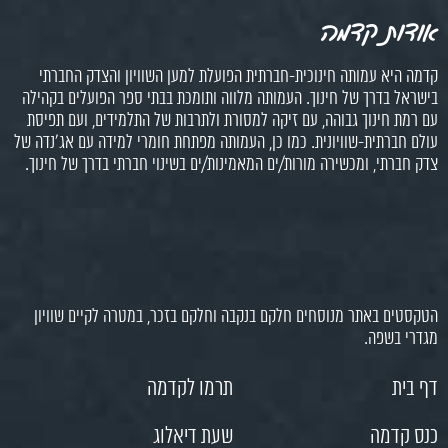
אודות קדמה
קדמה היא עמותה חינוכית-חברתית הפועלת למען השוויון והצדק החברתי
בישראל בדרך של חינוך. העמותה מלווה ותומכת בבתי ספר הפועלים בקהילה
עם רמת חינוך גבוהה, עם זיקה למסורת ולתרבות של התלמידים, ועם תפיסת
עולם חברתית-שוויונית. כמו כן, העמותה מפתחת חומרי למידה עם אג'נדה של
צדק חברתי, ומכשירה מורות/ים המאמינות/ים בשינוי חברתי בדרך של חינוך.
הטקסטים באתר מנוסחים חלקם בנקבה וחלקם בזכר, במטרה לקיים שוויון
מגדרי בשפה.
דף בית
תרמו לקדמה
כנס קדמה
שעת דיאלוג