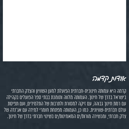
אודות קדמה
קדמה היא עמותה חינוכית-חברתית הפועלת למען השוויון והצדק החברתי
בישראל בדרך של חינוך. העמותה מלווה ותומכת בבתי ספר הפועלים בקהילה
עם רמת חינוך גבוהה, עם זיקה למסורת ולתרבות של התלמידים, ועם תפיסת
עולם חברתית-שוויונית. כמו כן, העמותה מפתחת חומרי למידה עם אג'נדה של
צדק חברתי, ומכשירה מורות/ים המאמינות/ים בשינוי חברתי בדרך של חינוך.