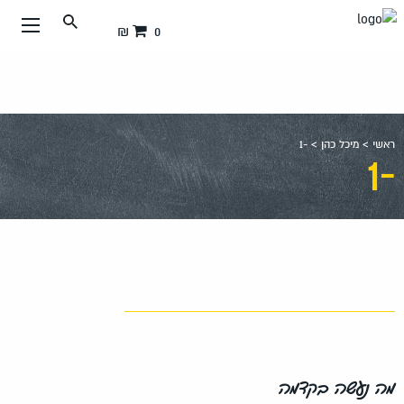
עבור
0 ₪
אל
תוכן
העמוד
ראשי
>
מיכל כהן
>
-1
-1
מה נעשה בקדמה