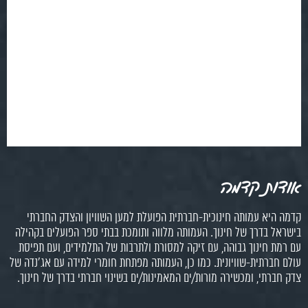
אודות קדמה
קדמה היא עמותה חינוכית-חברתית הפועלת למען השוויון והצדק החברתי
בישראל בדרך של חינוך. העמותה מלווה ותומכת בבתי ספר הפועלים בקהילה
עם רמת חינוך גבוהה, עם זיקה למסורת ולתרבות של התלמידים, ועם תפיסת
עולם חברתית-שוויונית. כמו כן, העמותה מפתחת חומרי למידה עם אג'נדה של
צדק חברתי, ומכשירה מורות/ים המאמינות/ים בשינוי חברתי בדרך של חינוך.