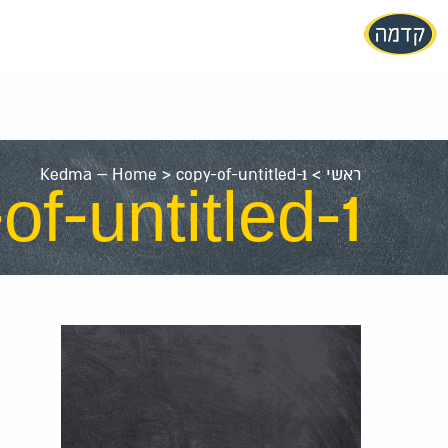
עבור
אל
תוכן
העמוד
ראשי
>
copy-of-untitled-1
>
Kedma – Home
of-untitled-1