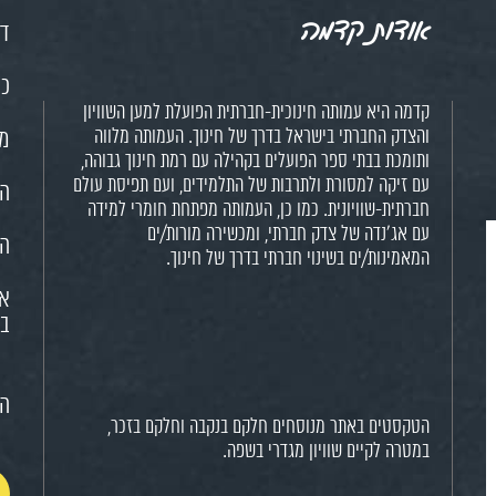
אודות קדמה
דף
כנ
קדמה היא עמותה חינוכית-חברתית הפועלת למען השוויון
והצדק החברתי בישראל בדרך של חינוך. העמותה מלווה
מש
ותומכת בבתי ספר הפועלים בקהילה עם רמת חינוך גבוהה,
עם זיקה למסורת ולתרבות של התלמידים, ועם תפיסת עולם
הח
חברתית-שוויונית. כמו כן, העמותה מפתחת חומרי למידה
עם אג'נדה של צדק חברתי, ומכשירה מורות/ים
הא
המאמינות/ים בשינוי חברתי בדרך של חינוך.
או
בח
הצ
הטקסטים באתר מנוסחים חלקם בנקבה וחלקם בזכר,
במטרה לקיים שוויון מגדרי בשפה.