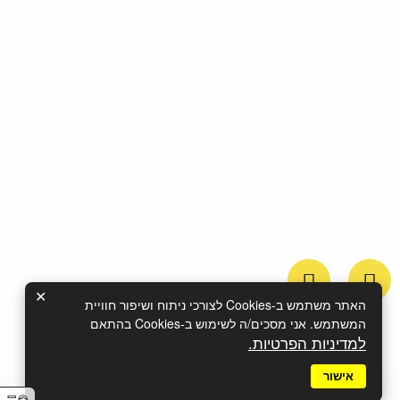
החנות של קדמה
החינוך הקדמאי
הא/נשים שלנו
הסיפור שלנו
אודות: קדמה לשוויון
סדנאות
בחינוך ובחברה
בישראל
פרסומים ותקשורת
הצהרת נגישות
✕
האתר משתמש ב-Cookies לצורכי ניתוח ושיפור חוויית
המשתמש. אני מסכים/ה לשימוש ב‑Cookies בהתאם
למדיניות הפרטיות.
אישור
כל הזכויות שמורות לעמותת קדמה |
מדיניות פרטיות