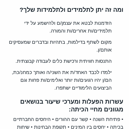
ומה זה יתן לתלמידים ולתלמידות שלך?
הזדמנות לבטא את עצמן/ם ולהישמע על ידי
תלמידים/ות אחרים/ות והמורה.
מקום לשתף בדילמות, בתהיות ובדברים שמעסיקים
אותם/ן.
התנסות חוויתית ורכישת כלים לעבודה קבוצתית.
ילמדו לכבד האחד/ת את השני/ה ואותך כמחנ/כת,
הם/ן יהיו רגועים/ות יותר ואלימים/ות פחות וגם
הביצועים הלימודיים ישתפרו.
עשרות הפעלות ומערכי שיעור בנושאים
מגוונים מחיי הכיתה:
• פתיחת השנה • קשר עם ההורים • היחסים החברתיים
בכיתה • יחסים בין המינים • תקופת הבחינות • שיחות