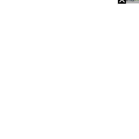
הרשמה לקבלת עידכונים
עלון קדמה כולל מערכי שיעור, השראה
וסרטונים ומעת לעת גם חומרים שיווקיים.
עלון היוצא כל שבועיים למורה המכיל תוכן לימודי, כתבות על
החינוך הקדמאי, משאבים למורה, מערכי שיעור ועוד.