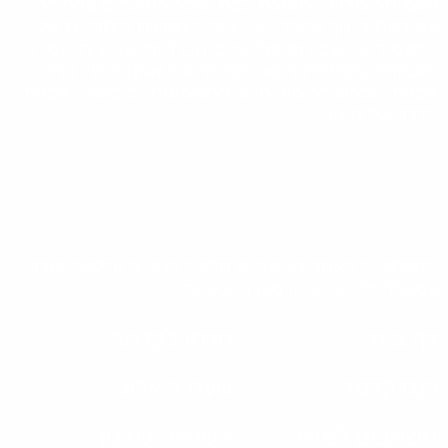
העמותה מלווה ותומכת בבתי ספר הפועלים בקהילה
עם רמת חינוך גבוהה, עם זיקה למסורת ולתרבות של
התלמידים, ועם תפיסת עולם חברתית-שוויונית. כמו כן,
העמותה מפתחת חומרי למידה עם אג'נדה של צדק
חברתי, ומכשירה מורות/ים המאמינות/ים בשינוי חברתי
בדרך של חינוך.
הטקסטים באתר מנוסחים חלקם בנקבה וחלקם בזכר,
במטרה לקיים שוויון מגדרי בשפה.
דף בית
תרמו לקדמה
כנס קדמה
שעת דיאלוג
משאבים למורה
השראה לחינוך