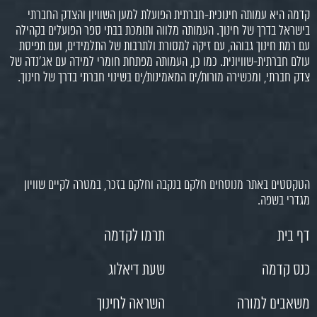
קדמה היא עמותה חינוכית-חברתית הפועלת למען השוויון והצדק החברתי
בישראל בדרך של חינוך. העמותה מלווה ותומכת בבתי ספר הפועלים בקהילה
עם רמת חינוך גבוהה, עם זיקה למסורת ולתרבות של התלמידים, ועם תפיסת
עולם חברתית-שוויונית. כמו כן, העמותה מפתחת חומרי למידה עם אג'נדה של
צדק חברתי, ומכשירה מורות/ים המאמינות/ים בשינוי חברתי בדרך של חינוך.
הטקסטים באתר מנוסחים חלקם בנקבה וחלקם בזכר, במטרה לקיים שוויון
מגדרי בשפה.
דף בית
תרמו לקדמה
כנס קדמה
שעת דיאלוג
משאבים למורה
השראה לחינוך