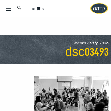
עבור
0 ₪
אל
תוכן
העמוד
ראשי
>
דף בית
>
dsc03493
dsc03493