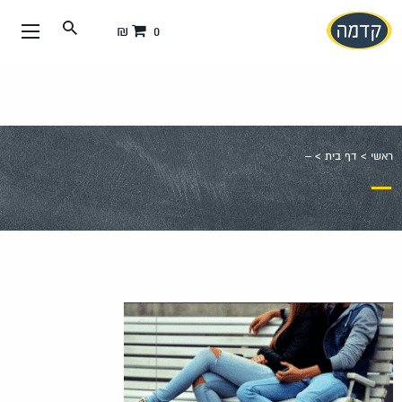
עבור
0 ₪
אל
תוכן
העמוד
ראשי
>
דף בית
>
–
–