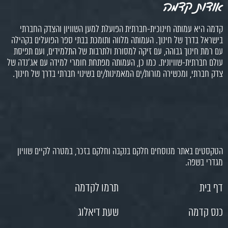
אודות קדמה
קדמה היא עמותה חינוכית-חברתית הפועלת למען השוויון והצדק החברתי
בישראל בדרך של חינוך. העמותה מלווה ותומכת בבתי ספר הפועלים בקהילה
עם רמת חינוך גבוהה, עם זיקה למסורת ולתרבות של התלמידים, ועם תפיסת
עולם חברתית-שוויונית. כמו כן, העמותה מפתחת חומרי למידה עם אג'נדה של
צדק חברתי, ומכשירה מורות/ים המאמינות/ים בשינוי חברתי בדרך של חינוך.
הטקסטים באתר מנוסחים חלקם בנקבה וחלקם בזכר, במטרה לקיים שוויון
מגדרי בשפה.
דף בית
תרמו לקדמה
כנס קדמה
שעת דיאלוג