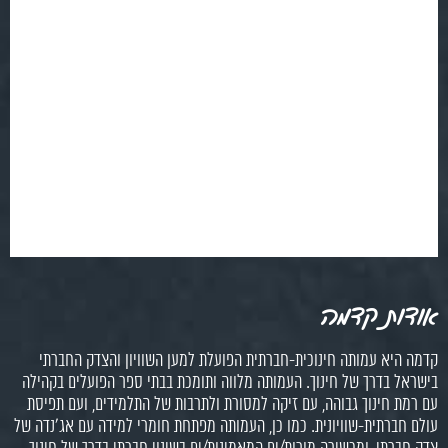
אודות קדמה
קדמה היא עמותה חינוכית-חברתית הפועלת למען השוויון והצדק החברתי
בישראל בדרך של חינוך. העמותה מלווה ותומכת בבתי ספר הפועלים בקהילה
עם רמת חינוך גבוהה, עם זיקה למסורת ולתרבות של התלמידים, ועם תפיסת
עולם חברתית-שוויונית. כמו כן, העמותה מפתחת חומרי למידה עם אג'נדה של