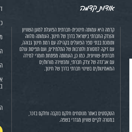
אודות קדמה
דף
כנ
קדמה היא עמותה חינוכית-חברתית הפועלת למען השוויון
והצדק החברתי בישראל בדרך של חינוך. העמותה מלווה
מש
ותומכת בבתי ספר הפועלים בקהילה עם רמת חינוך גבוהה,
עם זיקה למסורת ולתרבות של התלמידים, ועם תפיסת עולם
הח
חברתית-שוויונית. כמו כן, העמותה מפתחת חומרי למידה
עם אג'נדה של צדק חברתי, ומכשירה מורות/ים
הא
המאמינות/ים בשינוי חברתי בדרך של חינוך.
או
בח
הצ
הטקסטים באתר מנוסחים חלקם בנקבה וחלקם בזכר,
במטרה לקיים שוויון מגדרי בשפה.