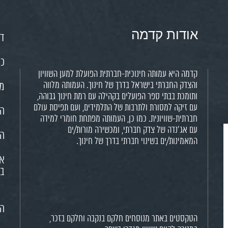
אודות קדמה
דף
כנ
קדמה היא עמותה חינוכית-חברתית הפועלת למען השוויון
והצדק החברתי בישראל בדרך של חינוך. העמותה מלווה
מש
ותומכת בבתי ספר הפועלים בקהילה עם רמת חינוך גבוהה,
עם זיקה למסורת ולתרבות של התלמידים, ועם תפיסת עולם
הח
חברתית-שוויונית. כמו כן, העמותה מפתחת חומרי למידה
עם אג'נדה של צדק חברתי, ומכשירה מורות/ים
הא
המאמינות/ים בשינוי חברתי בדרך של חינוך.
או
בח
הצ
הטקסטים באתר מנוסחים חלקם בנקבה וחלקם בזכר,