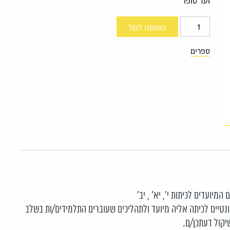
ועד סופו
כמות
הוספה לסל
של
ספרים
שעת
דיאלוג
-
חטיבה
עליונה
יועדים לכיתות י’, יא’ , יב’
נטיים לכיתה אליה מיועד ולתהליכים שעוברים התלמידים/ות בשלב
קול דעתכן/ם.