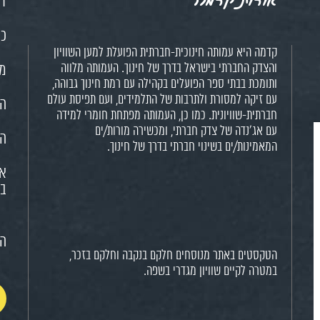
דף
כנ
קדמה היא עמותה חינוכית-חברתית הפועלת למען השוויון
והצדק החברתי בישראל בדרך של חינוך. העמותה מלווה
מש
ותומכת בבתי ספר הפועלים בקהילה עם רמת חינוך גבוהה,
עם זיקה למסורת ולתרבות של התלמידים, ועם תפיסת עולם
הח
חברתית-שוויונית. כמו כן, העמותה מפתחת חומרי למידה
עם אג'נדה של צדק חברתי, ומכשירה מורות/ים
הא
המאמינות/ים בשינוי חברתי בדרך של חינוך.
או
בח
הצ
הטקסטים באתר מנוסחים חלקם בנקבה וחלקם בזכר,
במטרה לקיים שוויון מגדרי בשפה.