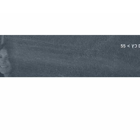
 כץ
>
55