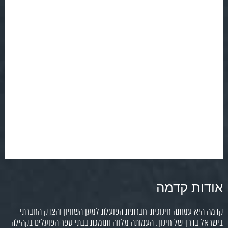
אודות קדמה
קדמה היא עמותה חינוכית-חברתית הפועלת למען השוויון והצדק החברתי
בישראל בדרך של חינוך. העמותה מלווה ותומכת בבתי ספר הפועלים בקהילה