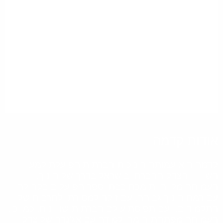
אודות קדמה
קדמה היא עמותה חינוכית-חברתית הפועלת למען
השוויון והצדק החברתי בישראל בדרך של חינוך.
העמותה מלווה ותומכת בבתי ספר הפועלים בקהילה
עם רמת חינוך גבוהה, עם זיקה למסורת ולתרבות של
התלמידים, ועם תפיסת עולם חברתית-שוויונית. כמו כן,
העמותה מפתחת חומרי למידה עם אג'נדה של צדק