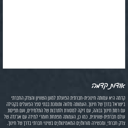
אודות קדמה
קדמה היא עמותה חינוכית-חברתית הפועלת למען השוויון והצדק החברתי
בישראל בדרך של חינוך. העמותה מלווה ותומכת בבתי ספר הפועלים בקהילה
עם רמת חינוך גבוהה, עם זיקה למסורת ולתרבות של התלמידים, ועם תפיסת
עולם חברתית-שוויונית. כמו כן, העמותה מפתחת חומרי למידה עם אג'נדה של
צדק חברתי, ומכשירה מורות/ים המאמינות/ים בשינוי חברתי בדרך של חינוך.