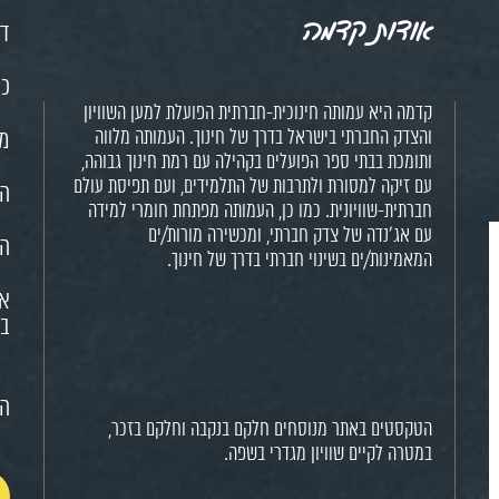
אודות קדמה
דף
כנ
קדמה היא עמותה חינוכית-חברתית הפועלת למען השוויון
והצדק החברתי בישראל בדרך של חינוך. העמותה מלווה
מש
ותומכת בבתי ספר הפועלים בקהילה עם רמת חינוך גבוהה,
עם זיקה למסורת ולתרבות של התלמידים, ועם תפיסת עולם
הח
חברתית-שוויונית. כמו כן, העמותה מפתחת חומרי למידה
עם אג'נדה של צדק חברתי, ומכשירה מורות/ים
הא
המאמינות/ים בשינוי חברתי בדרך של חינוך.
או
בח
הצ
הטקסטים באתר מנוסחים חלקם בנקבה וחלקם בזכר,
במטרה לקיים שוויון מגדרי בשפה.