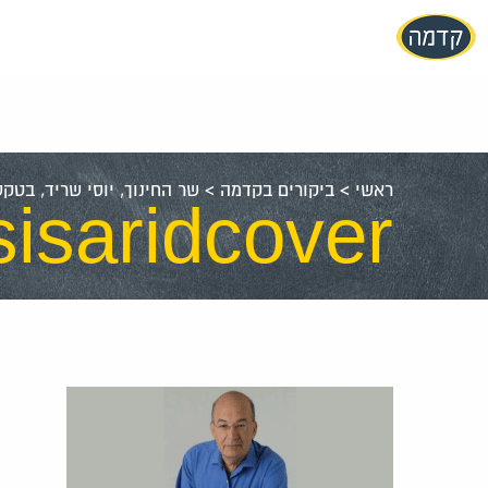
עבור
אל
תוכן
העמוד
ראשי
>
ביקורים בקדמה
>
שר החינוך, יוסי שריד, בטקס ה
sisaridcover