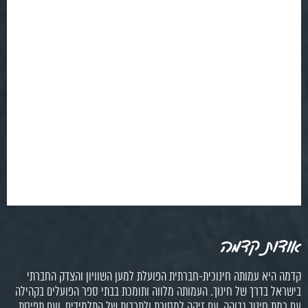
אודות קדמה
קדמה היא עמותה חינוכית-חברתית הפועלת למען השוויון והצדק החברתי
בישראל בדרך של חינוך. העמותה מלווה ותומכת בבתי ספר הפועלים בקהילה
עם רמת חינוך גבוהה, עם זיקה למסורת ולתרבות של התלמידים, ועם תפיסת