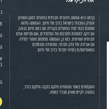
דף
כנ
קדמה היא עמותה חינוכית-חברתית הפועלת למען השוויון
והצדק החברתי בישראל בדרך של חינוך. העמותה מלווה
מש
ותומכת בבתי ספר הפועלים בקהילה עם רמת חינוך גבוהה,
עם זיקה למסורת ולתרבות של התלמידים, ועם תפיסת עולם
הח
חברתית-שוויונית. כמו כן, העמותה מפתחת חומרי למידה
עם אג'נדה של צדק חברתי, ומכשירה מורות/ים
הא
המאמינות/ים בשינוי חברתי בדרך של חינוך.
או
בח
הצ
הטקסטים באתר מנוסחים חלקם בנקבה וחלקם בזכר,
במטרה לקיים שוויון מגדרי בשפה.