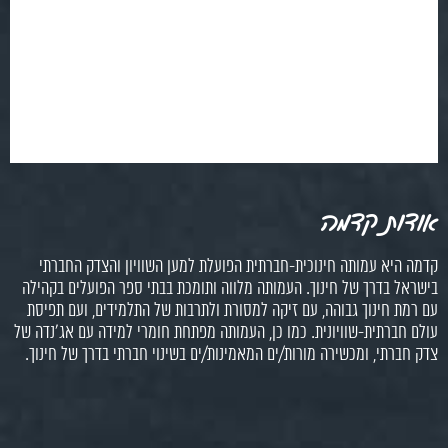
אודות קדמה
קדמה היא עמותה חינוכית-חברתית הפועלת למען השוויון והצדק החברתי
בישראל בדרך של חינוך. העמותה מלווה ותומכת בבתי ספר הפועלים בקהילה
עם רמת חינוך גבוהה, עם זיקה למסורת ולתרבות של התלמידים, ועם תפיסת
עולם חברתית-שוויונית. כמו כן, העמותה מפתחת חומרי למידה עם אג'נדה של
צדק חברתי, ומכשירה מורות/ים המאמינות/ים בשינוי חברתי בדרך של חינוך.