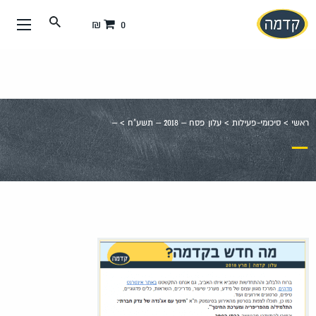
עבור
0 ₪
אל
תוכן
העמוד
ראשי
>
סיכומי-פעילות
>
עלון פסח – 2018 – תשע"ח
>
–
–