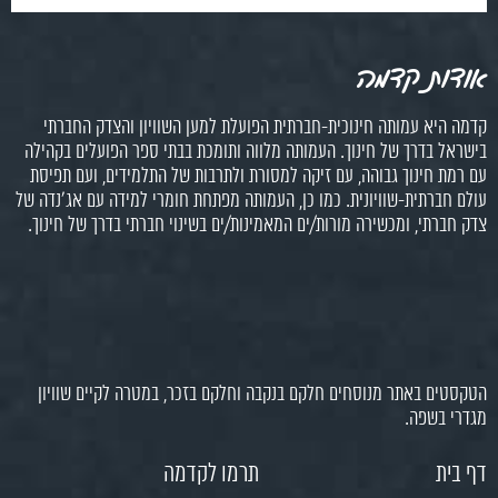
אודות קדמה
קדמה היא עמותה חינוכית-חברתית הפועלת למען השוויון והצדק החברתי
בישראל בדרך של חינוך. העמותה מלווה ותומכת בבתי ספר הפועלים בקהילה
עם רמת חינוך גבוהה, עם זיקה למסורת ולתרבות של התלמידים, ועם תפיסת
עולם חברתית-שוויונית. כמו כן, העמותה מפתחת חומרי למידה עם אג'נדה של
צדק חברתי, ומכשירה מורות/ים המאמינות/ים בשינוי חברתי בדרך של חינוך.
הטקסטים באתר מנוסחים חלקם בנקבה וחלקם בזכר, במטרה לקיים שוויון
מגדרי בשפה.
דף בית
תרמו לקדמה