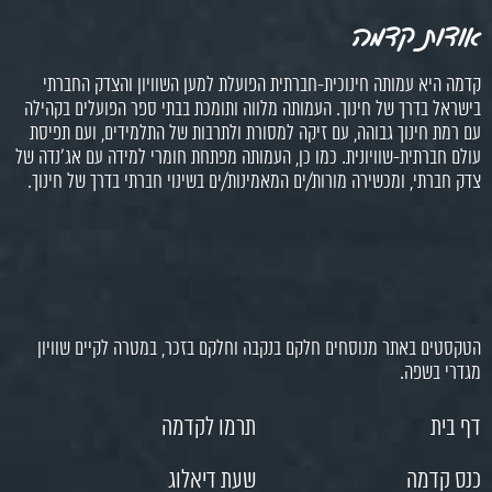
אודות קדמה
קדמה היא עמותה חינוכית-חברתית הפועלת למען השוויון והצדק החברתי
בישראל בדרך של חינוך. העמותה מלווה ותומכת בבתי ספר הפועלים בקהילה
עם רמת חינוך גבוהה, עם זיקה למסורת ולתרבות של התלמידים, ועם תפיסת
עולם חברתית-שוויונית. כמו כן, העמותה מפתחת חומרי למידה עם אג'נדה של
צדק חברתי, ומכשירה מורות/ים המאמינות/ים בשינוי חברתי בדרך של חינוך.
הטקסטים באתר מנוסחים חלקם בנקבה וחלקם בזכר, במטרה לקיים שוויון
מגדרי בשפה.
דף בית
תרמו לקדמה
כנס קדמה
שעת דיאלוג