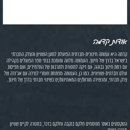
אודות קדמה
קדמה היא עמותה חינוכית-חברתית הפועלת למען השוויון והצדק החברתי
בישראל בדרך של חינוך. העמותה מלווה ותומכת בבתי ספר הפועלים בקהילה
עם רמת חינוך גבוהה, עם זיקה למסורת ולתרבות של התלמידים, ועם תפיסת
עולם חברתית-שוויונית. כמו כן, העמותה מפתחת חומרי למידה עם אג'נדה של
צדק חברתי, ומכשירה מורות/ים המאמינות/ים בשינוי חברתי בדרך של חינוך.
הטקסטים באתר מנוסחים חלקם בנקבה וחלקם בזכר, במטרה לקיים שוויון