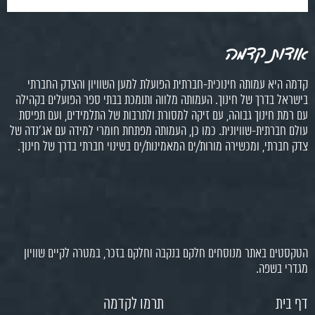
אודות קדמה
קדמה היא עמותה חינוכית-חברתית הפועלת למען השוויון והצדק החברתי
בישראל בדרך של חינוך. העמותה מלווה ותומכת בבתי ספר הפועלים בקהילה
עם רמת חינוך גבוהה, עם זיקה למסורת ולתרבות של התלמידים, ועם תפיסת
עולם חברתית-שוויונית. כמו כן, העמותה מפתחת חומרי למידה עם אג'נדה של
צדק חברתי, ומכשירה מורות/ים המאמינות/ים בשינוי חברתי בדרך של חינוך.
הטקסטים באתר מנוסחים חלקם בנקבה וחלקם בזכר, במטרה לקיים שוויון
מגדרי בשפה.
דף בית
תרמו לקדמה