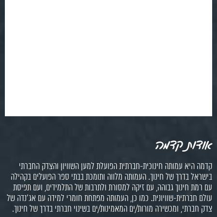
אודות קדמה
קדמה היא עמותה חינוכית-חברתית הפועלת למען השוויון והצדק החברתי
בישראל בדרך של חינוך. העמותה מלווה ותומכת בבתי ספר הפועלים בקהילה
עם רמת חינוך גבוהה, עם זיקה למסורת ולתרבות של התלמידים, ועם תפיסת
עולם חברתית-שוויונית. כמו כן, העמותה מפתחת חומרי למידה עם אג'נדה של
צדק חברתי, ומכשירה מורות/ים המאמינות/ים בשינוי חברתי בדרך של חינוך.