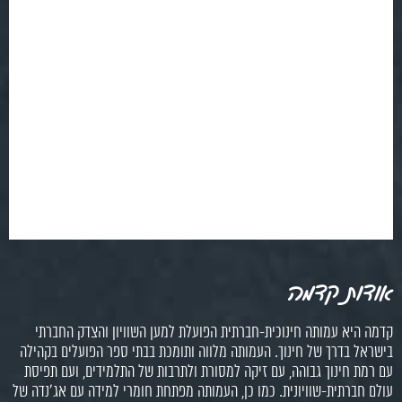
אודות קדמה
קדמה היא עמותה חינוכית-חברתית הפועלת למען השוויון והצדק החברתי
בישראל בדרך של חינוך. העמותה מלווה ותומכת בבתי ספר הפועלים בקהילה
עם רמת חינוך גבוהה, עם זיקה למסורת ולתרבות של התלמידים, ועם תפיסת
עולם חברתית-שוויונית. כמו כן, העמותה מפתחת חומרי למידה עם אג'נדה של