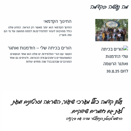
מה נעשה בקדמה
החינוך הקדמאי
החינוך הקדמאי הוא יותר מאשר רק הוראה. החזון שלנו
כולל מחויבות לעזור לתלמידים/ות לפתח תחושה של מי הם
ומה מעניין
הורים בכיתה שלי – הזדמנות ואתגר
הקשר עם הורי התלמידות.ים שלנו הוא אחד הנושאים
המשמעותיים ביותרבעבודת ההוראה, ולעיתים גם אחד
המורכבים שבהם.בכל שנה מחדש עולות
עלון קדמה כולל מערכי שיעור, השראה וסרטונים ומעת
לעת גם חומרים שיווקיים.
הרשמו לקבלת הניוזלטר מורה עם אג'נדה